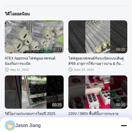
วิดีโอยอดนิยม
00:27
00:20
ATEX Approva ไฟฟลูออเรสเซนต์
ไฟฟลูออเรสเซนต์กันระเบิดแบบเส้นคู่
ป้องกันการระเบิด
IP66 อายุการใช้งานยาวนาน & กันน้ำ
Ex-D IICT4Gb
May 11, 2022
June 25, 2025
00:25
00:10
วิดีโองานประกอบการใหม่ปี 2025
220V / 380V พื้นที่ปั๊มการกระจาย
OEM ผู้ผลิตแสงกันระเบิด
พลังงาน
Jason Jiang
July 18, 2025
July 28, 2025