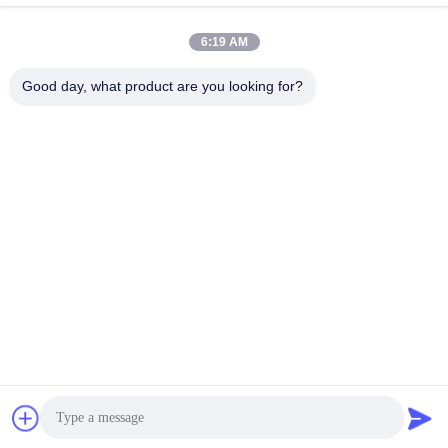
วิดีโอล่าสุด
6:19 AM
Good day, what product are you looking for?
00:09
00:14
GYD 930 จริงจัง
ไฟ LED ป้องกันเปลวไฟสำหรับพื้นที่สูง,
ไฟป้องกันการระเบิด IP66, ไฟส่องสว่าง
May 29, 2026
สำหรับโรงงาน, ไฟสำหรับสถานีบริการ
November 15, 2025
น้ำมัน
00:24
00:09
ATEX แสงป้องกันระเบิด แสงป้องกันน้ํา
แสงหลอดแสงกันระเบิด
ท่วม แสง LED ที่ได้รับการรับรองจาก
August 11, 2025
IECEx สําหรับพื้นที่อันตราย
September 23, 2025