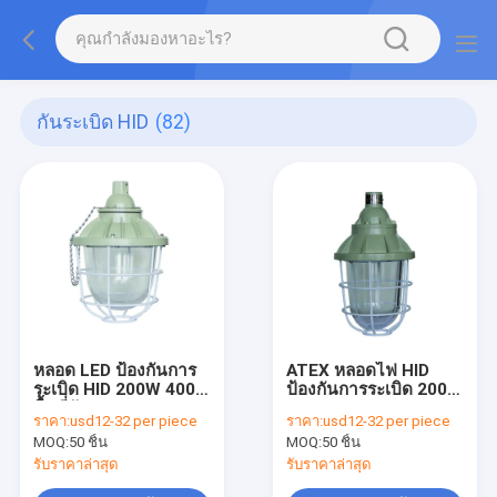
กันระเบิด HID
(82)
หลอด LED ป้องกันการ
ATEX หลอดไฟ HID
ระเบิด HID 200W 400W
ป้องกันการระเบิด 200W
พื้นที่อันตราย
400W Big
ราคา:
usd12-32 per piece
ราคา:
usd12-32 per piece
MOQ:
50 ชิ้น
MOQ:
50 ชิ้น
รับราคาล่าสุด
รับราคาล่าสุด