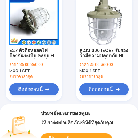
E27 ตัวถือหลอดไฟ
ลูเมน 000 IECEx รับรอง
ป้องกันระเบิด หลอด HID
ว่ามีความปลอดภัย HID
ระยะอุณหภูมิการทํางาน
Bulb เหมาะสําหรับการ
ราคา:
$5.00-$60.00
ราคา:
$5.00-$60.00
ลบ 40 ถึง 50 องศา เห
สว่างพื้นที่อันตรายและ
MOQ:
1 SET
MOQ:
1 SET
มาะสําหรับบริเวณ
มาตรฐานความ
อันตราย
ปลอดภัยอุตสาหกรรม
รับราคาล่าสุด
รับราคาล่าสุด
ติดต่อตอนนี้
ติดต่อตอนนี้
ประหยัดเวลาของคุณ
ให้เราติดต่อผลิตภัณฑ์ที่ดีที่สุดกับคุณ