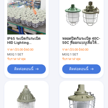
IP65 ระเบิดกันระเบิด
หลอดปิดกันระเบิด 40C-
HID Lighting
50C ที่ออกแบบเพื่อให้มี
Featuring E27 Lamp
แสงที่ปลอดภัยใน
ราคา:
$5.00-$60.00
ราคา:
$5.00-$60.00
Holder เหมาะสําหรับ
บรรยากาศที่มีความ
MOQ:
1 SET
MOQ:
1 SET
แสงสว่างสภาพแวดล้อม
ระเบิดและสถานที่
อันตรายในอุตสาหกรรม
อุตสาหกรรม
รับราคาล่าสุด
รับราคาล่าสุด
ติดต่อตอนนี้
ติดต่อตอนนี้
บ้าน
สินค้า
วิดีโอ