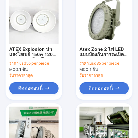
ATEX Explosion นำ
Atex Zone 2 ไฟ LED
แสงไฮเบย์ 150w 120
แบบป้องกันการระเบิด
°สภาพแวดล้อมก๊าซ
สูง 6000k 150w สนาม
ราคา:
usd56 per piece
ราคา:
usd86 per piece
ความสว่างสูง
แบดมินตันแสงการทำ
MOQ:
1 ชิ้น
MOQ:
1 ชิ้น
เหมืองแร่
รับราคาล่าสุด
รับราคาล่าสุด
ติดต่อตอนนี้
ติดต่อตอนนี้
บ้าน
สินค้า
วิดีโอ