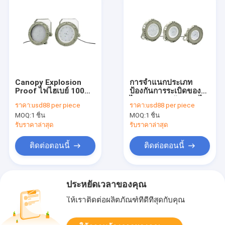
Canopy Explosion
การจำแนกประเภท
Proof ไฟไฮเบย์ 100W
ป้องกันการระเบิดของ
150W 200W Ex Proof
ไฟ LED แบบกันเปลวไฟ
ราคา:
usd88 per piece
ราคา:
usd88 per piece
Spot Lamp
โซน 1 คลาส 1 โซน 2
MOQ:
1 ชิ้น
MOQ:
1 ชิ้น
90w
รับราคาล่าสุด
รับราคาล่าสุด
ติดต่อตอนนี้
ติดต่อตอนนี้
ประหยัดเวลาของคุณ
ให้เราติดต่อผลิตภัณฑ์ที่ดีที่สุดกับคุณ