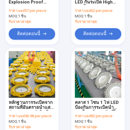
Explosion Proof
LED กันระเบิด High
หลอดฟลูออเรสเซนต์กันระเบิด
24000 Lumen 240
Bay ไฟ LED Ufo 150w
ราคา:
usd57 per piece
ราคา:
usd62 per piece
วัตต์ High Bay Led
5700k 6500K
MOQ:
ไฟฉุกเฉินกันไฟ
1 ชิ้น
MOQ:
1 ชิ้น
Lights
รับราคาล่าสุด
รับราคาล่าสุด
แผงควบคุม Flameproof
ติดต่อตอนนี้
ติดต่อตอนนี้
กล่องรวมสัญญาณกันระเบิด
สวิตช์ป้องกันการระเบิด
ปลั๊กและซ็อกเก็ตกันระเบิด
พัดลมดูดอากาศป้องกันการระเบิด
กันระเบิด HID
หลักฐานการระเบิดจาก
คลาส 1 โซน 1 ไฟ LED
ไฟสัญญาณกันระเบิด
สถานที่อันตรายนำแสง
ป้องกันการระเบิดนำ
อ่าวสูง Ufo คลังสินค้า
แสงไฮเบย์ 250 วัตต์โคม
ราคา:
usd36-98 per piece
ราคา:
usd82 per piece
Ip65 120lm W
ไฟอันตรายจากถนน
Ex Proof Cable Gland
MOQ:
1 ชิ้น
MOQ:
1 ชิ้น
รับราคาล่าสุด
รับราคาล่าสุด