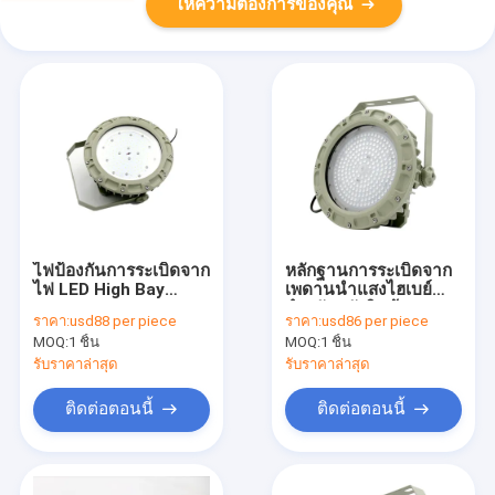
ให้ความต้องการของคุณ
ไฟป้องกันการระเบิดจาก
หลักฐานการระเบิดจาก
ไฟ LED High Bay
เพดานนำแสงไฮเบย์
22000 Lumen 75w
สำหรับคลังสินค้า 75w
ราคา:
usd88 per piece
ราคา:
usd86 per piece
Indoor Outdoor
SMC Mold Pressure
MOQ:
1 ชิ้น
MOQ:
1 ชิ้น
Shell
รับราคาล่าสุด
รับราคาล่าสุด
ติดต่อตอนนี้
ติดต่อตอนนี้