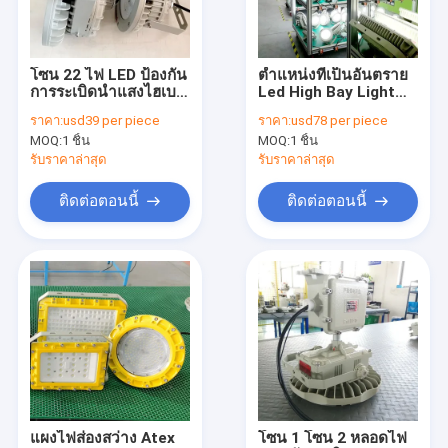
เกี่ยวกับเรา
ทัวร์โรงงาน
โซน 22 ไฟ LED ป้องกัน
ตำแหน่งที่เป็นอันตราย
การระเบิดนำแสงไฮเบย์
Led High Bay Light
ควบคุมคุณภาพ
200w 20000 Lumen
160w 180w 200w
ราคา:
usd39 per piece
ราคา:
usd78 per piece
Canopy Luminaire
Reflector Project
MOQ:
1 ชิ้น
MOQ:
1 ชิ้น
ติดต่อเรา
รับราคาล่าสุด
รับราคาล่าสุด
ข่าว
ติดต่อตอนนี้
ติดต่อตอนนี้
คดี
ไฟ LED ป้องกันการระเบิด
ไฟไฮเบย์ LED ป้องกันการระเบิด
น้ำท่วมไฟ LED ป้องกันการระเบิด
แผงไฟส่องสว่าง Atex
โซน 1 โซน 2 หลอดไฟ