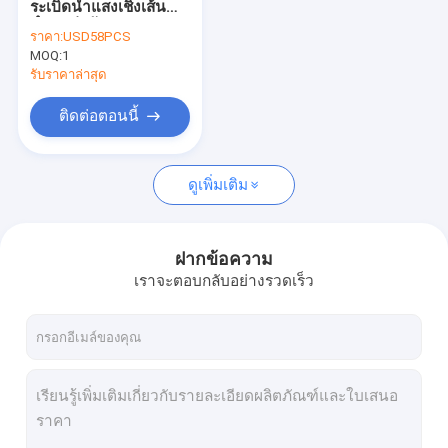
ระเบิดนำแสงเชิงเส้น
หลอดฟลูออเรสเซนต์กันระเบิด
ตำแหน่งอันตราย 2x9W
ราคา:
USD58PCS
2x18W
MOQ:
ไฟฉุกเฉินกันไฟ
1
รับราคาล่าสุด
แผงควบคุม Flameproof
ติดต่อตอนนี้
กล่องรวมสัญญาณกันระเบิด
ดูเพิ่มเติม
สวิตช์ป้องกันการระเบิด
ปลั๊กและซ็อกเก็ตกันระเบิด
ฝากข้อความ
พัดลมดูดอากาศป้องกันการระเบิด
เราจะตอบกลับอย่างรวดเร็ว
กันระเบิด HID
ไฟสัญญาณกันระเบิด
Ex Proof Cable Gland