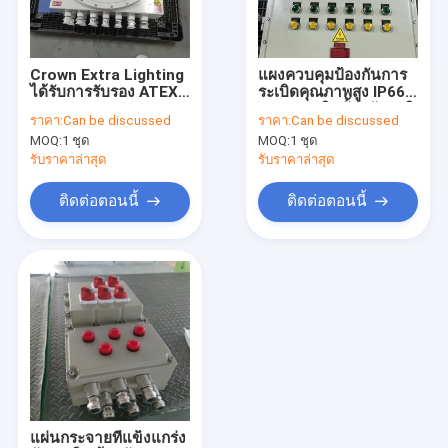
เกี่ยวกับเรา
ทัวร์โรงงาน
Crown Extra Lighting
แผงควบคุมป้องกันการ
ได้รับการรับรอง ATEX
ระเบิดคุณภาพสูง IP66
ควบคุมคุณภาพ
110/220/380/460V
WF2 การติดตั้งผนังอลูมิ
ราคา:
Can be discussed
ราคา:
Can be discussed
กล่องรวมสัญญาณ Ex-
เนียมอัลลอยด์
MOQ:
1 ชุด
MOQ:
1 ชุด
Proof เหมาะสำหรับ
ติดต่อเรา
โรงงานแปรรูปสารเคมี
รับราคาล่าสุด
รับราคาล่าสุด
ข่าว
ติดต่อตอนนี้
ติดต่อตอนนี้
คดี
ไฟ LED ป้องกันการระเบิด
ไฟไฮเบย์ LED ป้องกันการระเบิด
น้ำท่วมไฟ LED ป้องกันการระเบิด
แผ่นกระจายที่แข็งแกร่ง