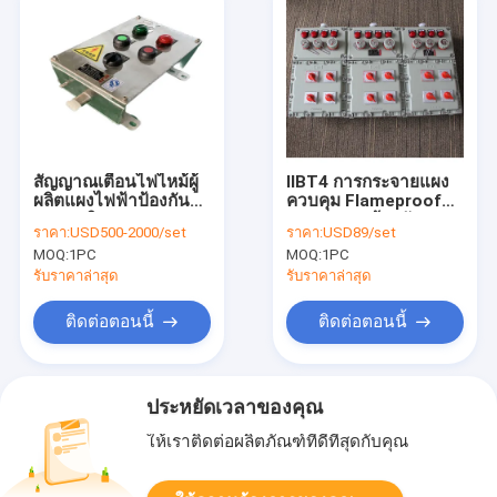
สัญญาณเตือนไฟไหม้ผู้
IIBT4 การกระจายแผง
ผลิตแผงไฟฟ้าป้องกัน
ควบคุม Flameproof
การระเบิด Station
แผงควบคุมป้องกันการ
ราคา:
USD500-2000/set
ราคา:
USD89/set
316SS
ระเบิดด้วยเปลวไฟ
MOQ:
1PC
MOQ:
1PC
รับราคาล่าสุด
รับราคาล่าสุด
ติดต่อตอนนี้
ติดต่อตอนนี้
ประหยัดเวลาของคุณ
ให้เราติดต่อผลิตภัณฑ์ที่ดีที่สุดกับคุณ