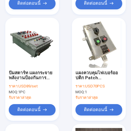
ติดต่อตอนนี้
ติดต่อตอนนี้
ปั๊มสตาร์ท แผงกระจาย
แผงควบคุมไฟเบอร์ออ
พลังงานป้องกันการ
ปติก Patch
ระเบิด
Flameproof แผง
ราคา:
USD89/set
ราคา:
USD70PCS
กระจายพลังงานป้องกัน
MOQ:
1PC
MOQ:
1
การระเบิด
รับราคาล่าสุด
รับราคาล่าสุด
ติดต่อตอนนี้
ติดต่อตอนนี้