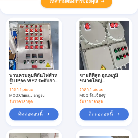
ให้ความต้องการของคุณ
พานควบคุมที่กันไฟสําห
ขายดีที่สุด อุณหภูมิ
รับ IP66 WF2 ระดับการ
ขนาดใหญ่
ป้องกันและความหนา
AC110/220/380/460V
ราคา:
1 piece
ราคา:
1 piece
ของแผ่น 12 มม
พานควบคุมการกระจาย
MOQ:
China,Jiangsu
MOQ:
จีนเจียงซู
ที่กันระเบิดสําหรับ
โรงงานปิโตรเคมีชายฝั่ง
รับราคาล่าสุด
รับราคาล่าสุด
ติดต่อตอนนี้
ติดต่อตอนนี้