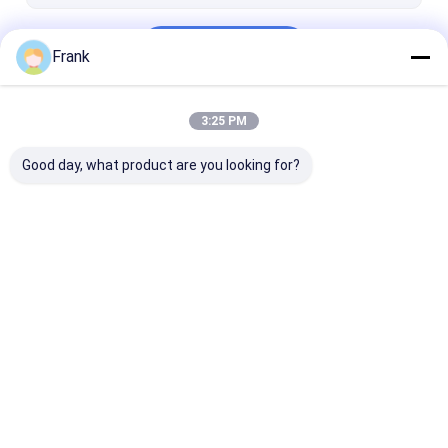
ท่อร้อยสายป้องกันการระเบิด
চালিয়ে
อุปกรณ์กันระเบิด
Frank
3:25 PM
หมวดหมู่ของเรา
Good day, what product are you looking for?
ไฟ LED ป้องกันการ
ไฟไฮเบย์ LED ป้องกัน
น้ำท่วมไฟ LED ป
ระเบิด
การระเบิด
การระเบิด
Desktop Site
บ้าน
เกี่ยวกับเรา
ติดต่อเรา
Privacy Policy
แผนผังเว็บไซต์