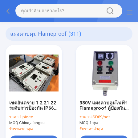
แผงควบคุม Flameproof
(311)
เขตอันตราย 1 2 21 22
380V แผงควบคุมไฟฟ้า
ระดับการป้องกัน IP66
Flameproof ตู้ป้องกัน
WF2
การระเบิด
ราคา:
1 piece
ราคา:
USD89/set
MOQ:
China,Jiangsu
MOQ:
1 ชุด
รับราคาล่าสุด
รับราคาล่าสุด