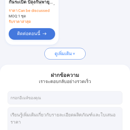
กันระเบิด ป้องกันพายุ
หลอดฟลูออเรสเซนต์กันระเบิด
ทราย IP66 สําหรับสถานี
ราคา:
Can be discussed
ปิโตรเคมีทะเลทราย
MOQ:
ไฟฉุกเฉินกันไฟ
1 ชุด
รับราคาล่าสุด
แผงควบคุม Flameproof
ติดต่อตอนนี้
กล่องรวมสัญญาณกันระเบิด
ดูเพิ่มเติม
สวิตช์ป้องกันการระเบิด
ปลั๊กและซ็อกเก็ตกันระเบิด
ฝากข้อความ
พัดลมดูดอากาศป้องกันการระเบิด
เราจะตอบกลับอย่างรวดเร็ว
กันระเบิด HID
ไฟสัญญาณกันระเบิด
Ex Proof Cable Gland