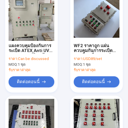
แผงควบคุมป้องกันการ
WF2 ราคาถูก แผ่น
ระเบิด ATEX Anti UV
ควบคุมกันการระเบิด
225A WF2 ที่ปิดผนึก
ของน้ําเกลือ IP66 สําห
ราคา:
Can be discussed
ราคา:
USD89/set
แบบเต็มสำหรับพื้นที่ขุด
รับแพลตฟอร์มน้ํามัน
MOQ:
1 ชุด
MOQ:
1 ชุด
บ่อน้ำมันในทะเลทราย
นอกทะเล โรงงานเคมี
ทางทะเล
รับราคาล่าสุด
รับราคาล่าสุด
ติดต่อตอนนี้
ติดต่อตอนนี้
บ้าน
สินค้า
วิดีโอ