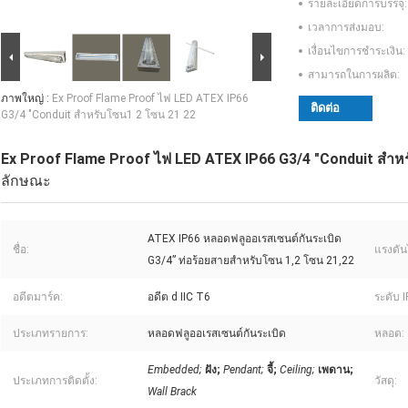
รายละเอียดการบรรจุ:
เวลาการส่งมอบ:
เงื่อนไขการชำระเงิน:
สามารถในการผลิต:
ภาพใหญ่ :
Ex Proof Flame Proof ไฟ LED ATEX IP66
ติดต่อ
G3/4 "Conduit สำหรับโซน1 2 โซน 21 22
Ex Proof Flame Proof ไฟ LED ATEX IP66 G3/4 "Conduit สำห
ลักษณะ
ATEX IP66 หลอดฟลูออเรสเซนต์กันระเบิด
ชื่อ:
แรงดัน
G3/4” ท่อร้อยสายสำหรับโซน 1,2 โซน 21,22
อดีตมาร์ค:
อดีต d IIC T6
ระดับ I
ประเภทรายการ:
หลอดฟลูออเรสเซนต์กันระเบิด
หลอด:
Embedded;
ฝัง;
Pendant;
จี้;
Ceiling;
เพดาน;
ประเภทการติดตั้ง:
วัสดุ:
Wall Brack