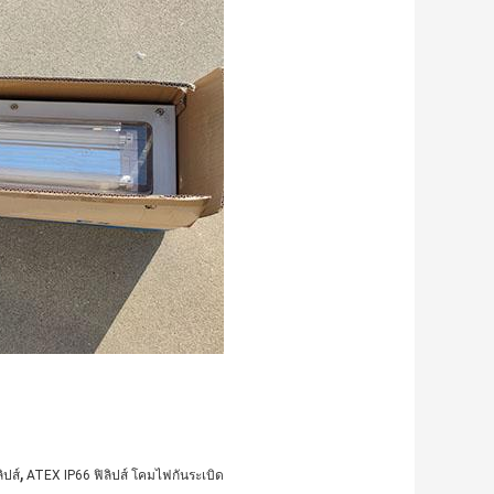
,
ิปส์
ATEX IP66 ฟิลิปส์ โคมไฟกันระเบิด