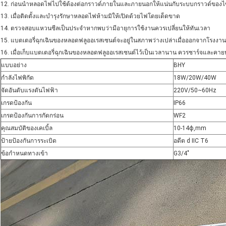
12. ก่อนนำหลอดไฟไปใช้ต้องต่อกราวด์ภายในและภายนอกให้แน่นกับระบบกราวด์ของไซต
13. เมื่อติดตั้งและบำรุงรักษาหลอดไฟห้ามมิให้เปิดด้วยไฟโดยเด็ดขาด
14. ตรวจสอบแหวนซีลเป็นประจำหากพบว่ามีอายุการใช้งานควรเปลี่ยนให้ทันเวลา
15. แบตเตอรี่ฉุกเฉินของหลอดฟลูออเรสเซนต์จะอยู่ในสภาพว่างเปล่าเมื่อออกจากโรงงาน 
16. เมื่อเก็บแบตเตอรี่ฉุกเฉินของหลอดฟลูออเรสเซนต์ไว้เป็นเวลานาน ควรชาร์จและคายประจ
แบบอย่าง
BHY
กำลังไฟพิกัด
18W/20W/40W
จัดอันดับแรงดันไฟฟ้า
220V/50~60Hz
เกรดป้องกัน
IP66
เกรดป้องกันการกัดกร่อน
WF2
คุณสมบัติของเคเบิ้ล
10-14ф,mm
ป้ายป้องกันการระเบิด
อดีต d IIC T6
ข้อกำหนดทางเข้า
G3/4"