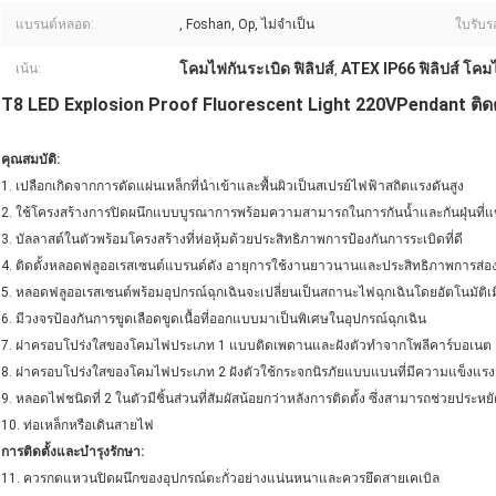
แบรนด์หลอด:
, Foshan, Op, ไม่จำเป็น
ใบรับร
โคมไฟกันระเบิด ฟิลิปส์
ATEX IP66 ฟิลิปส์ โคม
เน้น:
,
T8 LED Explosion Proof Fluorescent Light 220VPendant ติ
คุณสมบัติ:
1. เปลือกเกิดจากการดัดแผ่นเหล็กที่นำเข้าและพื้นผิวเป็นสเปรย์ไฟฟ้าสถิตแรงดันสูง
2. ใช้โครงสร้างการปิดผนึกแบบบูรณาการพร้อมความสามารถในการกันน้ำและกันฝุ่นที่แข
3. บัลลาสต์ในตัวพร้อมโครงสร้างที่ห่อหุ้มด้วยประสิทธิภาพการป้องกันการระเบิดที่ดี
4. ติดตั้งหลอดฟลูออเรสเซนต์แบรนด์ดัง อายุการใช้งานยาวนานและประสิทธิภาพการส่อง
5. หลอดฟลูออเรสเซนต์พร้อมอุปกรณ์ฉุกเฉินจะเปลี่ยนเป็นสถานะไฟฉุกเฉินโดยอัตโนมัติ
6. มีวงจรป้องกันการขูดเลือดขูดเนื้อที่ออกแบบมาเป็นพิเศษในอุปกรณ์ฉุกเฉิน
7. ฝาครอบโปร่งใสของโคมไฟประเภท 1 แบบติดเพดานและฝังตัวทำจากโพลีคาร์บอเนต
8. ฝาครอบโปร่งใสของโคมไฟประเภท 2 ฝังตัวใช้กระจกนิรภัยแบบแบนที่มีความแข็งแรง
9. หลอดไฟชนิดที่ 2 ในตัวมีชิ้นส่วนที่สัมผัสน้อยกว่าหลังการติดตั้ง ซึ่งสามารถช่วยป
10. ท่อเหล็กหรือเดินสายไฟ
การติดตั้งและบำรุงรักษา:
11. ควรกดแหวนปิดผนึกของอุปกรณ์ตะกั่วอย่างแน่นหนาและควรยึดสายเคเบิล