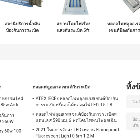
สถานีบริการน้ำมัน
แขวนโคมไฟเรือง
หลอดไฟฟลูออเร
ป้องกันการระเบิด
แสงกันระเบิด 5ft
เซนต์ป้องกันการ
แสงฟลูออเรสเซนต์
Twin IP67 2ft 3ft
ระเบิดสแตนเลส
600mm 1200mm
4ft 1.2M Tri Proof
590 มม. 6 ฟุตโค
900mm
Garage
ไฟทนไฟฉุกเฉิน
ทิ้ง
ด
หลอดฟลูออเรสเซนต์กันระเบิด
สาหกรรม Led
ATEX IECEx หลอดไฟฟลูออเรสเซนต์ป้องกัน
185w Anti
การระเบิดหรี่แสงได้หลอดไฟ LED T5 T8
หลอดไฟฟลูออเรสเซนต์ป้องกันการระเบิดส
องกันการ
แตนเลส 590 มม. 6 ฟุตโคมไฟทนไฟฉุกเฉิน
W 250W
2021 ใหม่การจัดส่ง LED เพดาน Flameproof
py 60w 100
Fluorescent Light 0.6m 1.2 M