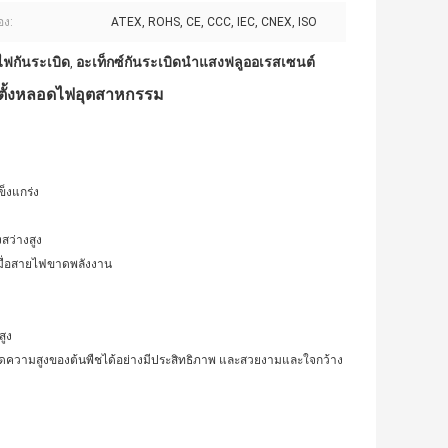
อง:
ATEX, ROHS, CE, CCC, IEC, CNEX, ISO
ไฟกันระเบิด
อะเท็กซ์กันระเบิดนำแสงฟลูออเรสเซนต์
,
ดตั้งหลอดไฟอุตสาหกรรม
็งแกร่ง
สว่างสูง
เมื่อสายไฟขาดพลังงาน
สูง
ระหยัดความสูงของต้นพืชได้อย่างมีประสิทธิภาพ และสวยงามและใจกว้าง