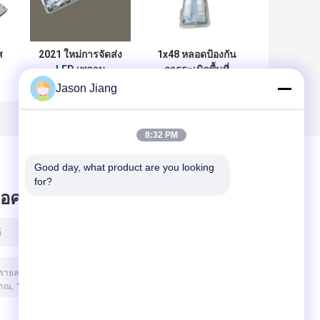
ส
2021 ใหม่การจัดส่ง
1x48 หลอดป้องกัน
LED เพดาน
การระเบิดพื้นที่
Flameproof
อันตราย ABS
Jason Jiang
ม
Fluorescent Light
Industrial 115Lm
0.6m 1.2 M
W
8:32 PM
Good day, what product are you looking 
for?
ข้อความไว้