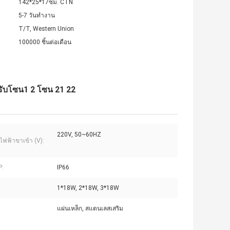
142*25*17ซม. CTN
5-7 วันทำงาน
T/T, Western Union
100000 ชิ้นต่อเดือน
รับโซน1 2 โซน 21 22
220V, 50~60HZ
ไฟฟ้าขาเข้า (V):
P:
IP66
1*18W, 2*18W, 3*18W
แผ่นเหล็ก, สแตนเลสเสริม