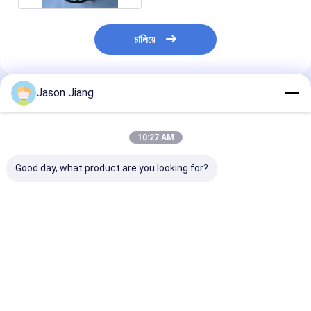
চালিয়ে
Jason Jiang
แนะนำผลิตภัณฑ์
10:27 AM
Good day, what product are you looking for?
การบริโภคพลังงาน 5 ถึง
สัญญาณเตือนภัยระเบิด
ไฟเตือนกันระเบิ
40W ไฟตักเตือนกัน
อายุการใช้งาน 50000
เหลืองที่มีร่มไฟ
ระเบิด ติดเพดาน ตัว
ชั่วโมง ระบบแจ้งเตือน
แดงสีเหลืองสีฟ้า
เลือกฉายแสงภายใน สี
ความปลอดภัยสำหรับ
อื่น Ex Mark II 
แดง สีเหลือง สีน้ําเงิน
พื้นที่อันตราย แรงดัน
Db Eb IIC T6 Gb
ราคาดีที่สุด
ราคาดีที่สุด
ราคาดีที่ส
และสีอื่น ๆ
ไฟฟ้าเข้า 220VAC
Ex Tb IlIC T80
IP66