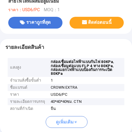
สายไฟโลหะผสมอลูมิเนียม
ราคา：USD6/PC
MOQ：1
ราคาถูกที่สุด
ติดต่อตอนนี้
รายละเอียดสินค้า
,
กล่องเชื่อมต่อไฟฟ้าแบบกันไฟ 80KPa
,
กล่องเชื่อมต่อแบบ FLP 4 ทาง 80KPa
แสงสูง
กล่องแยกไฟฟ้าแบบป้องกันการระเบิด
80KPa
จำนวนสั่งซื้อขั้นต่ำ
1
ชื่อแบรนด์
CROWN EXTRA
ราคา
USD6/PC
รายละเอียดการบรรจุ
40*40*40ซม. CTN
สถานที่กำเนิด
จีน
ดูเพิ่มเติม