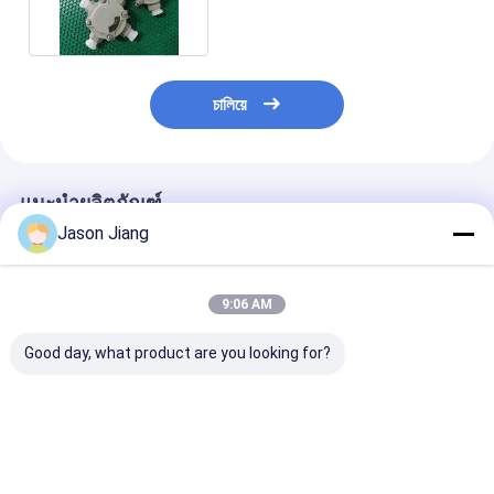
চালিয়ে
แนะนำผลิตภัณฑ์
Jason Jiang
9:06 AM
Good day, what product are you looking for?
Customized
Customized ATEX
Stainless steel
Stainless steel
Aluminum IP68
Flameproof &
304/316 Explosion
Explosion proof
Explosion-Pro
proof Junction box
Junction Box
Junction Box |
Cable Entry M20
Manufacturer
I, Division 2 A
ราคาดีที่สุด
ราคาดีที่สุด
ราคาดีที่ส