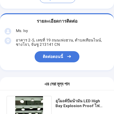
รายละเอียดการติดต่อ
Ms. Ivy
อาคาร 2-5, เลขที่ 19 ถนนเฟงฮวน, ตําบลเทียนไนน์,
ชางโจว, จั่นซู 213141 CN
ติดต่อตอนนี้
এর সেরা মূল্য পান
อุโมงค์ปั๊มน้ำมัน LED High
Bay Explosion Proof ไฟ
ฉุกเฉิน 132lm W