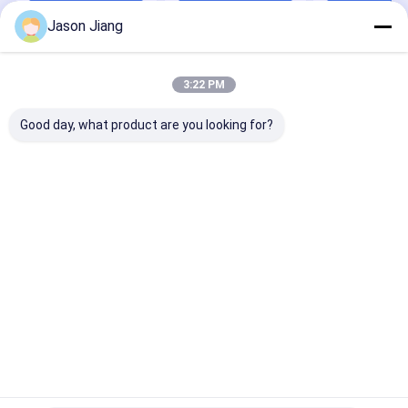
Jason Jiang
Desktop Site
บ้าน
เกี่ยวกับเรา
ติดต่อเรา
Privacy Policy
แผนผังเว็บไซต์
3:22 PM
คุณภาพ
ไฟ LED ป้องกันการระเบิด
โรงงานในประเทศจีน.Copyright ©
Good day, what product are you looking for?
2026 crown extra lighting co. ltd. All Rights Reserved.
บ้าน
สินค้า
วิดีโอ