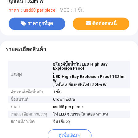
ฉุกเฉิน 132lm W
ราคา：usd68 per piece
MOQ：1 ชิ้น
ราคาถูกที่สุด
ติดต่อตอนนี้
รายละเอียดสินค้า
อุโมงค์ปั๊มน้ำมัน LED High Bay
Explosion Proof
,
แสงสูง
LED High Bay Explosion Proof 132lm
W
,
ไฟไฮเบย์แบบกันไฟ 132lm W
จำนวนสั่งซื้อขั้นต่ำ
1 ชิ้น
ชื่อแบรนด์
Crown Extra
ราคา
usd68 per piece
รายละเอียดการบรรจุ
ไฟ LED จะบรรจุในกล่อง, พาเลท
สถานที่กำเนิด
จีน เจียงซู
ดูเพิ่มเติม