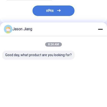
চালিয়ে
Jason Jiang
แนะนำผลิตภัณฑ์
8:24 AM
Good day, what product are you looking for?
อายุการใช้งาน 50000
ไฟฉุกเฉินกันระเบิด
ไฟฉุกเฉินทางออ
ชั่วโมง ไฟสว่างฉุกเฉิน
OEM ให้ค่า CRI Ra≥70
ระเบิด 4500-6
กันไฟ BCJ การติดตั้ง
เหมาะสำหรับการติดตั้ง
OEM เหมาะสำห
เพดานผนังที่ได้รับการ
บนผนังและเพดานใน
อันตรายในอุตส
รับรอง เหมาะสําหรับ
งานที่ต้องใช้ใน
ส่องสว่างทางออก
ราคาดีที่สุด
ราคาดีที่สุด
ราคาดีที่ส
การสว่างพื้นที่อันตราย
บรรยากาศที่ระเบิดได้
และความปลอดภัย