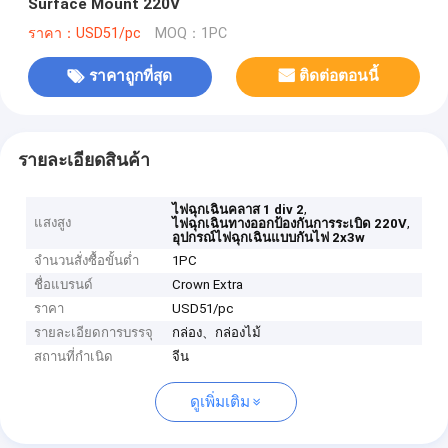
Surface Mount 220V
ราคา：USD51/pc
MOQ：1PC
ราคาถูกที่สุด
ติดต่อตอนนี้
รายละเอียดสินค้า
,
ไฟฉุกเฉินคลาส 1 div 2
แสงสูง
,
ไฟฉุกเฉินทางออกป้องกันการระเบิด 220V
อุปกรณ์ไฟฉุกเฉินแบบกันไฟ 2x3w
จำนวนสั่งซื้อขั้นต่ำ
1PC
ชื่อแบรนด์
Crown Extra
ราคา
USD51/pc
รายละเอียดการบรรจุ
กล่อง、กล่องไม้
สถานที่กำเนิด
จีน
ดูเพิ่มเติม