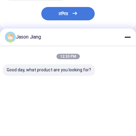
চালিয়ে
Jason Jiang
แนะนำผลิตภัณฑ์
12:33 PM
Good day, what product are you looking for?
เวลาฉุกเฉิน 16 ชั่วโมง
ไฟ LED กันระเบิด
โคมไฟ LED ป้อง
โคมไฟ LED กันระเบิด
100Watt ป้องกัน IP66
ระเบิด อายุการใ
เหมาะสําหรับสภาพ
WF2 30 ชั่วโมง เวลาทํา
50,000 ชั่วโมง 
แวดล้อมอันตราย
งาน เหมาะสําหรับการ
การป้องกัน IP6
สว่างพื้นที่อุตสาหกรรม
เหมาะสำหรับให้
ราคาดีที่สุด
ราคาดีที่สุด
ราคาดีที่ส
อันตราย
สว่างในพื้นที่อั