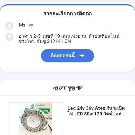
รายละเอียดการติดต่อ
Ms. Ivy
อาคาร 2-5, เลขที่ 19 ถนนเฟงฮวน, ตําบลเทียนไนน์,
ชางโจว, จั่นซู 213141 CN
ติดต่อตอนนี้
এর সেরা মূল্য পান
Led 24v 36v Atex กันระเบิด
ไฟ LED 80w 120 วัตต์ Led
High Bay