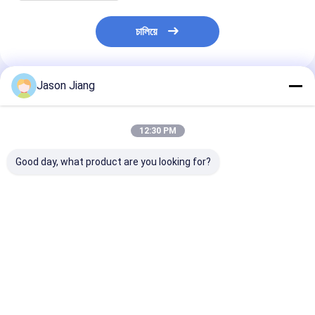
চালিয়ে
Jason Jiang
แนะนำผลิตภัณฑ์
12:30 PM
Good day, what product are you looking for?
IP 65 กันระเบิด High
อายุการใช้งานมากกว่า
3000-6500K ค
Bay Light Yellow
50000 ชั่วโมง กัน
ร้อนสี กันระเบิด
Grey Finish โซลูชั่น
ระเบิด ไฟ LED สูง
สายไฟระดับสูง 
แสงที่แข็งแกร่งสําหรับ
800W ไฟพลังงานสําห
จระดับ 50-60H
สถานที่อันตรายและ
รับพื้นที่อันตรายและอํา
โซลูชั่นแสง อายุ
ราคาดีที่สุด
ราคาดีที่สุด
ราคาดีที่ส
โกดัง
นวยความสะดวกใหญ่
งานเกิน 50000 ช