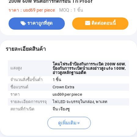
200W 60W ทนต่อการกัดกร่อน Tri Proof
ราคา：usd69 per piece
MOQ：1 ชิ้น
ราคาถูกที่สุด
ติดต่อตอนนี้
รายละเอียดสินค้า
,
โคมไฟระย้าป้องกันการระเบิด 200W 60W
แสงสูง
,
ป้องกันการระเบิดนำแสงอ่าวสูง ufo 100W
อ่าวสูงหลักฐานอดีต
จำนวนสั่งซื้อขั้นต่ำ
1 ชิ้น
ชื่อแบรนด์
Crown Extra
ราคา
usd69 per piece
รายละเอียดการบรรจุ
ไฟ LED จะบรรจุในกล่อง, พาเลท
สถานที่กำเนิด
จีน เจียงซู
ดูเพิ่มเติม