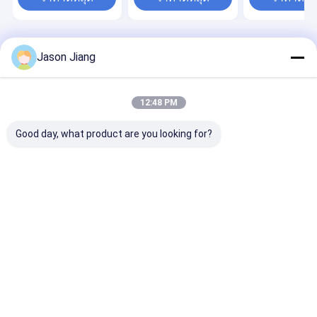
1.2M
Desktop Site
บ้าน
เกี่ยวกับเรา
ติดต่อเรา
Jason Jiang
Privacy Policy
แผนผังเว็บไซต์
คุณภาพ
ไฟ LED ป้องกันการระเบิด
โรงงานในประเทศจีน.Copyright ©
12:48 PM
2025 crown extra lighting co. ltd. All Rights Reserved.
Good day, what product are you looking for?
บ้าน
สินค้า
วิดีโอ