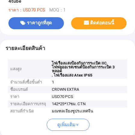
4tube
ราคา：USD70 PCS
MOQ：1
ราคาถูกที่สุด
ติดต่อตอนนี้
รายละเอียดสินค้า
,
ไฟเรืองแสงป้องกันการระเบิด IIC
ไฟฟลูออเรสเซนต์ป้องกันการระเบิด 3
แสงสูง
หลอด
,
ไฟเรืองแสง Atex IP65
จำนวนสั่งซื้อขั้นต่ำ
1
ชื่อแบรนด์
CROWN EXTRA
ราคา
USD70 PCS
รายละเอียดการบรรจุ
142*25*17ซม. CTN
สถานที่กำเนิด
มณฑลเจียงซูประเทศจีน
ดูเพิ่มเติม