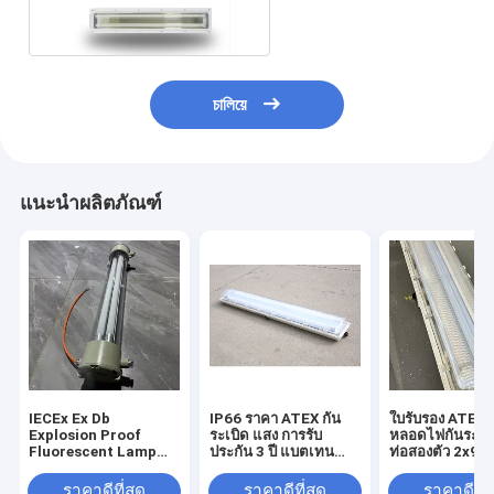
চালিয়ে
แนะนำผลิตภัณฑ์
IECEx Ex Db
IP66 ราคา ATEX กัน
ใบรับรอง ATEX 
Explosion Proof
ระเบิด แสง การรับ
หลอดไฟกันระเบิ
Fluorescent Lamp
ประกัน 3 ปี แบตเทน
ท่อสองตัว 2x9W
2ft 4ft IP65 Led T8
หลอดแสง 2 ท่อ 9W /
2x18W 0.6M 1
Tube Bulbs
18W ใน 0.6M หรือ
สําหรับบริเวณอั
ราคาดีที่สุด
ราคาดีที่สุด
ราคาดีที่ส