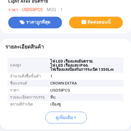
Light Atex อันตราย
ราคา：USD55PCS
MOQ：1
ราคาถูกที่สุด
ติดต่อตอนนี้
รายละเอียดสินค้า
,
ไฟ LED เรืองแสงอันตราย
แสงสูง
,
ไฟ LED เรืองแสง IP66
ไฟเรืองแสงป้องกันการระเบิด 1350Lm
จำนวนสั่งซื้อขั้นต่ำ
1
ชื่อแบรนด์
CROWN EXTRA
ราคา
USD55PCS
รายละเอียดการบรรจุ
หีบ
สถานที่กำเนิด
เจียงซู
ดูเพิ่มเติม