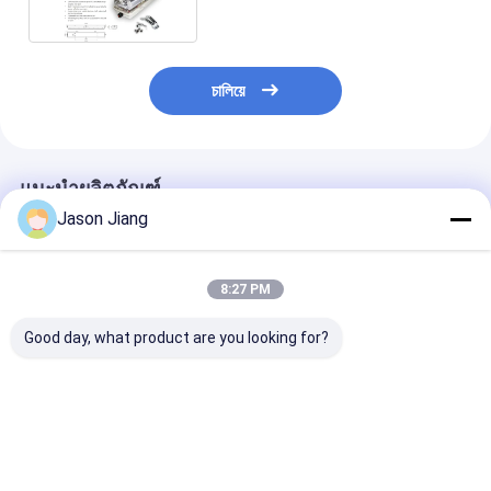
চালিয়ে
แนะนำผลิตภัณฑ์
Jason Jiang
8:27 PM
Good day, what product are you looking for?
ไฟฟลูออเรสเซนต์กัน
โซน 1 2 21 22 หลอด
หลอดไฟฟลูออเร
ระเบิด CRI Ra≥70
ไฟฟลูออเรสเซนต์พร้อม
กันระเบิด อายุกา
พร้อมมุมลำแสง 120-
การป้องกันการระเบิด
งาน 50000 ชั่วโ
140 องศา และอายุการ
อายุการใช้งานยาวนาน
สำหรับพื้นที่อัน
ใช้งาน 50,000 ชั่วโมง
50000 ชั่วโมง เหมาะ
Zone 1 2 21 2
ราคาดีที่สุด
ราคาดีที่สุด
ราคาดีที่ส
เหมาะสำหรับ
สำหรับพื้นที่อันตราย
2x18w 2x36w โ