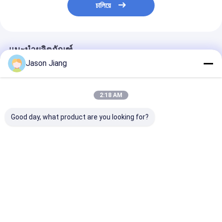
চালিয়ে
แนะนำผลิตภัณฑ์
Jason Jiang
2:18 AM
Good day, what product are you looking for?
ทองแดงเคลือบเงิน
โซนอันตราย1 ภาค1 โพ
IP66 WF2 พล็อ
ระเบิดบรรยากาศ พล็อก
ล็กและซ็อตกันระเบิดที่
ซ็อตกันระเบิด รอ
และซ็อคเก็ต ระบบเชื่อม
มีความกระชับกําลัง
220 380VAC โวล
ต่อไฟฟ้าอุตสาหกรรม
220380VAC และระดับ
นที่ให้ความเชื่อ
ปริมาณ 32A
การป้องกัน IP66 สําหรับ
ไฟฟ้ากันระเบิด
ราคาดีที่สุด
ราคาดีที่สุด
ราคาดีที่ส
พลังงานอุตสาหกรรม
Desktop Site
บ้าน
เกี่ยวกับเรา
ติดต่อเรา