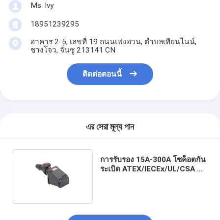
Ms. Ivy
18951239295
อาคาร 2-5, เลขที่ 19 ถนนเฟงฮวน, ตําบลเทียนไนน์,
ชางโจว, จั่นซู 213141 CN
ติดต่อตอนนี้
এর সেরা মূল্য পান
การรับรอง 15A-300A โซค็อตกัน
ระเบิด ATEX/IECEx/UL/CSA Ex
D E IIC T6/IP65