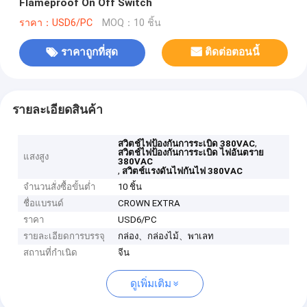
Flameproof On Off Switch
ราคา：USD6/PC
MOQ：10 ชิ้น
ราคาถูกที่สุด
ติดต่อตอนนี้
รายละเอียดสินค้า
,
สวิตช์ไฟป้องกันการระเบิด 380VAC
สวิตช์ไฟป้องกันการระเบิด ไฟอันตราย
แสงสูง
380VAC
,
สวิตช์แรงดันไฟกันไฟ 380VAC
จำนวนสั่งซื้อขั้นต่ำ
10 ชิ้น
ชื่อแบรนด์
CROWN EXTRA
ราคา
USD6/PC
รายละเอียดการบรรจุ
กล่อง、กล่องไม้、พาเลท
สถานที่กำเนิด
จีน
ดูเพิ่มเติม