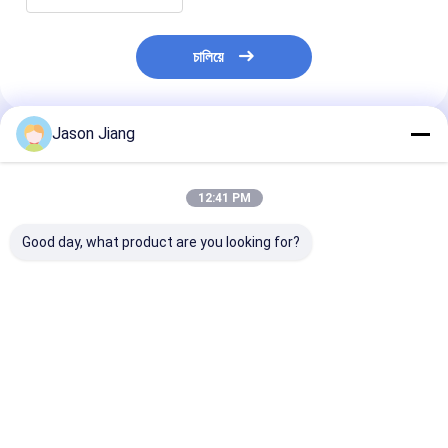
চালিয়ে
Jason Jiang
แนะนำผลิตภัณฑ์
12:41 PM
Good day, what product are you looking for?
Ex การระบุ Ex Db IIC
สวิตช์โยกกันประกายไฟ
สวิตช์ป้องกันการ
T6 Gb สวิตช์กันระเบิด
9 มม. 13 มม. 5
IP66 แรงดันไฟฟ
มีการก่อสร้างกันฝุ่นและ
แอมแปร์ ออกแบบมา
220V 380V จำน
มีระดับ IP66 สําหรับ
เพื่อความทนทานใน
โพล อุปกรณ์ควบ
ความตรงกับความ
ระบบไฟฟ้าอุตสาหกรรม
อุตสาหกรรมทน
ราคาดีที่สุด
ราคาดีที่สุด
ราคาดีที่ส
ปลอดภัย
การระเบิด