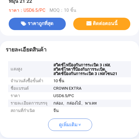
หมุน 21 22
ราคา：USD6.5/PC
MOQ：10 ชิ้น
ราคาถูกที่สุด
ติดต่อตอนนี้
รายละเอียดสินค้า
,
สวิตช์ไฟป้องกันการระเบิด 3 เฟส
แสงสูง
,
สวิตช์โรตารี่ป้องกันการระเบิด
สวิตช์ป้องกันการระเบิด 3 เฟสโซน21
จำนวนสั่งซื้อขั้นต่ำ
10 ชิ้น
ชื่อแบรนด์
CROWN EXTRA
ราคา
USD6.5/PC
รายละเอียดการบรรจุ
กล่อง、กล่องไม้、พาเลท
สถานที่กำเนิด
จีน
ดูเพิ่มเติม