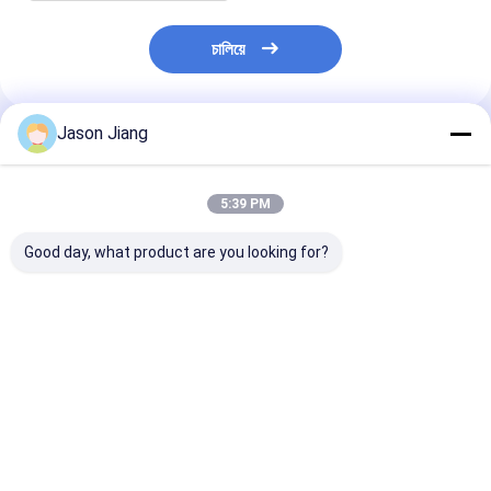
চালিয়ে
Jason Jiang
แนะนำผลิตภัณฑ์
5:39 PM
Good day, what product are you looking for?
Ex การระบุ Ex Db IIC
สวิตช์โยกกันประกายไฟ
สวิตช์ป้องกันการ
T6 Gb สวิตช์กันระเบิด
9 มม. 13 มม. 5
IP66 แรงดันไฟฟ
มีการก่อสร้างกันฝุ่นและ
แอมแปร์ ออกแบบมา
220V 380V จำน
มีระดับ IP66 สําหรับ
เพื่อความทนทานใน
โพล อุปกรณ์ควบ
ความตรงกับความ
ระบบไฟฟ้าอุตสาหกรรม
อุตสาหกรรมทน
ราคาดีที่สุด
ราคาดีที่สุด
ราคาดีที่ส
ปลอดภัย
การระเบิด